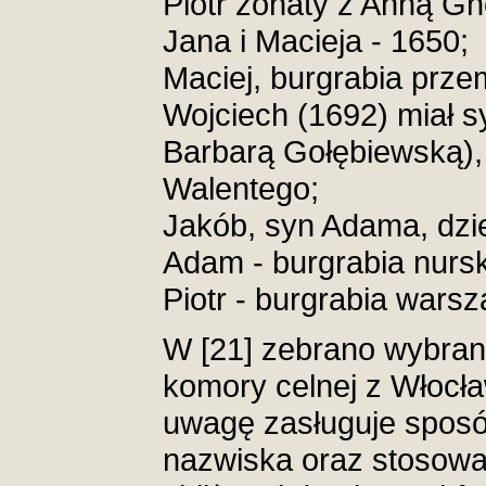
Piotr żonaty z Anną Gn
Jana i Macieja - 1650;
Maciej, burgrabia przem
Wojciech (1692) miał sy
Barbarą Gołębiewską), 
Walentego;
Jakób, syn Adama, dzie
Adam - burgrabia nursk
Piotr - burgrabia warsz
W [21] zebrano wybra
komory celnej z Włocła
uwagę zasługuje sposó
nazwiska oraz stosowa