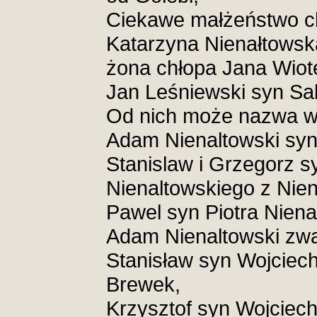
Ciekawe małżeństwo c
Katarzyna Nienałtowska
żona chłopa Jana Wiote
Jan Leśniewski syn Sa
Od nich może nazwa w
Adam Nienaltowski syn
Stanislaw i Grzegorz s
Nienaltowskiego z Nien
Pawel syn Piotra Niena
Adam Nienaltowski zw
Stanisław syn Wojciech
Brewek,
Krzysztof syn Wojciech