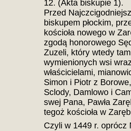
12. (Akta biskupie 1).
Przed Najczcigodniej
biskupem płockim, pr
kościoła nowego w Zar
zgodą honorowego Sęd
Zuzeli, który wtedy tam
wymienionych wsi wraz
właścicielami, mianowi
Simon i Piotr z Borowe
Sclody, Damlowo i Cam
swej Pana, Pawła Zarę
tegoż kościoła w Zaręb
Czyli w 1449 r. oprócz 