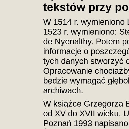
tekstów przy p
W 1514 r. wymieniono
1523 r. wymieniono: St
de Nyenalthy. Potem p
informacje o poszczeg
tych danych stworzyć 
Opracowanie chociażb
będzie wymagać głębo
archiwach.
W książce Grzegorza 
od XV do XVII wieku. 
Poznań 1993 napisano,