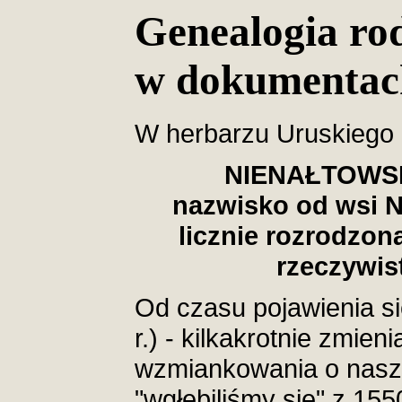
Genealogia ro
w dokumentac
W herbarzu Uruskiego 
NIENAŁTOWSKI
nazwisko od wsi Ni
licznie rozrodzon
rzeczywis
Od czasu pojawienia si
r.) - kilkakrotnie zmie
wzmiankowania o naszy
"wgłębiliśmy się" z 155