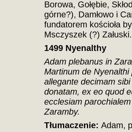
Borowa, Gołębie, Skłody
górne?), Damłowo i 
fundatorem kościoła by
Msczyszek (?) Załuski.
1499
Nyenalthy
Adam plebanus in Zara
Martinum de Nyenalthi p
allegante decimam sibi
donatam, ex eo quod e
ecclesiam parochialem
Zaramby.
Tłumaczenie:
Adam, p