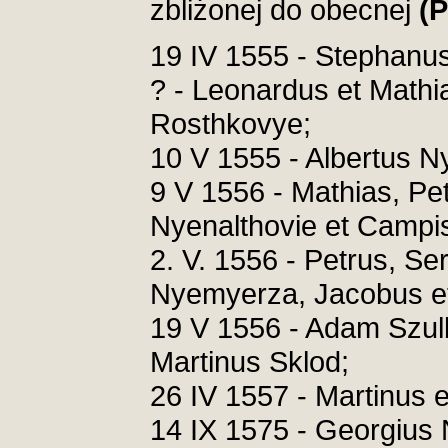
zbliżonej do obecnej
(P
19 IV 1555 - Stephanu
? - Leonardus et Mathi
Rosthkovye;
10 V 1555 - Albertus N
9 V 1556 - Mathias, Pe
Nyenalthovie et Campis
2. V. 1556 - Petrus, S
Nyemyerza, Jacobus et
19 V 1556 - Adam Szulb
Martinus Sklod;
26 IV 1557 - Martinus 
14 IX 1575 - Georgius 