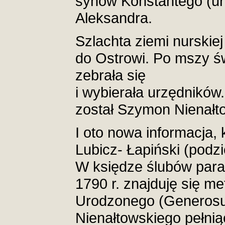
synów Konstantego (ur
Aleksandra.
Szlachta ziemi nurskie
do Ostrowi. Po mszy św
zebrała się
i wybierała urzędników
został Szymon Nienałt
I oto nowa informacja,
Lubicz- Łapiński (podz
W księdze ślubów paraf
1790 r. znajduję się me
Urodzonego (Generos
Nienałtowskiego pełni