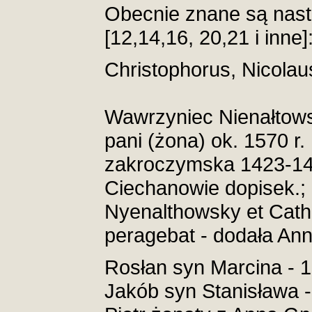
Obecnie znane są nast
[12,14,16, 20,21 i inne]
Christophorus, Nicolau
Wawrzyniec Nienałtows
pani (żona) ok. 1570 r
zakroczymska 1423-142
Ciechanowie dopisek.; 
Nyenalthowsky et Cat
peragebat - dodała Ann
Rosłan syn Marcina - 
Jakób syn Stanisława -