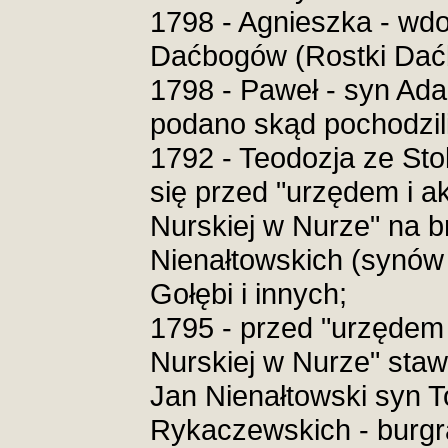
1798 - Agnieszka - wd
Daćbogów (Rostki Daćb
1798 - Paweł - syn Adam
podano skąd pochodzili
1792 - Teodozja ze St
się przed "urzędem i a
Nurskiej w Nurze" na br
Nienałtowskich (synów
Gołębi i innych;
1795 - przed "urzędem 
Nurskiej w Nurze" staw
Jan Nienałtowski syn 
Rykaczewskich - burgr