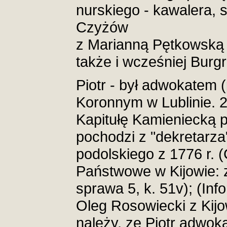
nurskiego - kawalera, 
Czyżów
z Marianną Pętkowską 
także i wcześniej Burg
Piotr - był adwokatem 
Koronnym w Lublinie. 2
Kapitułę Kamieniecką 
pochodzi z "dekretarz
podolskiego z 1776 r. 
Państwowe w Kijowie: z
sprawa 5, k. 51v); (In
Oleg Rosowiecki z Kijo
należy, ze Piotr adwoka