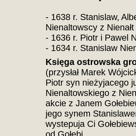
- 1638 r. Stanislaw, Alb
Nienaltowscy z Nienałt
- 1636 r. Piotr i Pawel
- 1634 r. Stanislaw Ni
Księga ostrowska gro
(przysłał Marek Wójcick
Piotr syn nieżyjacego j
Nienaltowskiego z Nie
akcie z Janem Gołebi
jego synem Stanislaw
wystepuja Ci Gołebiews
od Gołebi,