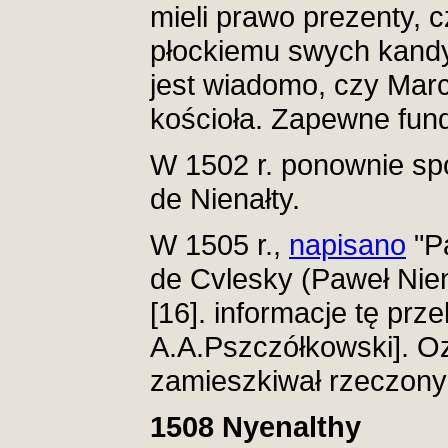
mieli prawo prezenty, c
płockiemu swych kand
jest wiadomo, czy Mar
kościoła. Zapewne fund
W 1502 r. ponownie s
de Nienałty.
W 1505 r.,
napisano
"Pa
de Cvlesky (Paweł Nien
[16]. informacje tę prz
A.A.Pszczółkowski]. O
zamieszkiwał rzeczony
1508 Nyenalthy