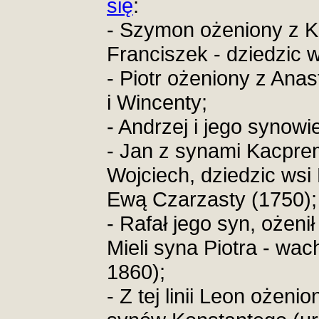
się
:
- Szymon ożeniony z Ka
Franciszek - dziedzic w
- Piotr ożeniony z Anas
i Wincenty;
- Andrzej i jego synowi
- Jan z synami Kacprem
Wojciech, dziedzic wsi 
Ewą Czarzasty (1750);
- Rafał jego syn, ożeni
Mieli syna Piotra - wa
1860);
- Z tej linii Leon ożeni