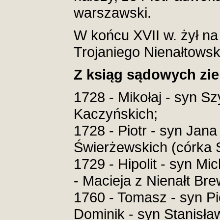
warszawski.
W końcu XVII w. żył na
Trojaniego Nienałtowsk
Z ksiąg sądowych zie
1728 - Mikołaj - syn S
Kaczyńskich;
1728 - Piotr - syn Jan
Świerżewskich (córka S
1729 - Hipolit - syn Mi
- Macieja z Nienałt Br
1760 - Tomasz - syn Pi
Dominik - syn Stanisła