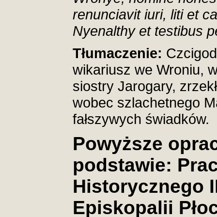
renunciavit iuri, liti et
Nyenalthy et testibus pe
Tłumaczenie:
Czcigod
wikariusz we Wroniu, w
siostry Jarogary, zrzek
wobec szlachetnego Ma
fałszywych świadków.
Powyższe opra
podstawie: Pra
Historycznego I
Episkopalii Pło