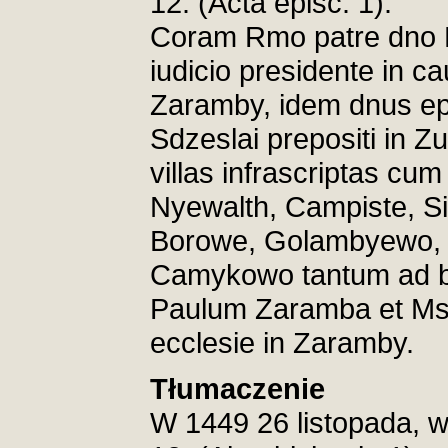
12. (Acta episc. 1).
Coram Rmo patre dno P
iudicio presidente in c
Zaramby, idem dnus ep
Sdzeslai prepositi in Z
villas infrascriptas cum
Nyewalth, Campiste, S
Borowe, Golambyewo, S
Camykowo tantum ad be
Paulum Zaramba et Ms
ecclesie in Zaramby.
Tłumaczenie
W 1449 26 listopada, w 