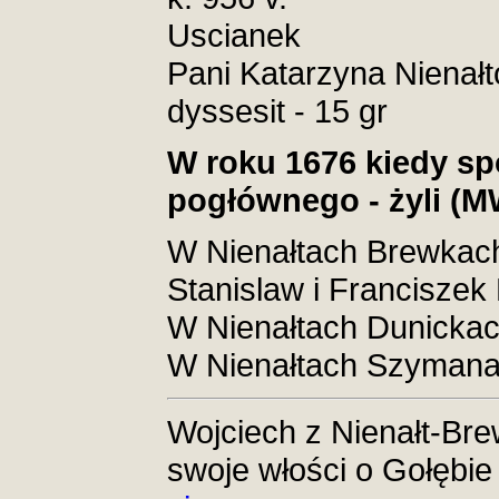
Uscianek
Pani Katarzyna Nienałto
dyssesit - 15 gr
W roku 1676 kiedy sp
pogłównego - żyli (M
W Nienałtach Brewkach
Stanislaw i Franciszek
W Nienałtach Dunickach
W Nienałtach Szymana
Wojciech z Nienałt-Brew
swoje włości o Gołębie