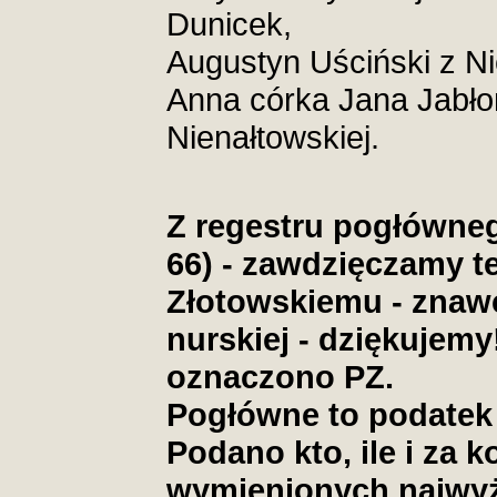
Dunicek,
Augustyn Uściński z Ni
Anna córka Jana Jabło
Nienałtowskiej.
Z regestru pogłówneg
66) - zawdzięczamy t
Złotowskiemu - znawc
nurskiej - dziękujemy
oznaczono PZ.
Pogłówne to podatek
Podano kto, ile i za k
wymienionych najwyż