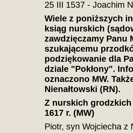
25 III 1537 - Joachim 
Wiele z poniższych i
ksiąg nurskich (sądow
zawdzięczamy Panu M
szukającemu przodków
podziękowanie dla P
dziale "Pokłony". In
oznaczono MW. Także 
Nienałtowski (RN).
Z nurskich grodzkich
1617 r. (MW)
Piotr, syn Wojciecha z 