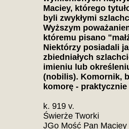
Maciey, którego tytu
byli zwykłymi szlachc
Wyższym poważaniem c
któremu pisano "małż
Niektórzy posiadali j
zbiedniałych szlachc
imieniu lub określeni
(nobilis). Komornik,
komorę - praktycznie
k. 919 v.
Świerże Tworki
JGo Mość Pan Maciey N