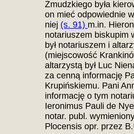
Żmudzkiego była kiero
on mieć odpowiednie w
niej
(s. 91)
m.in. Hieron
notariuszem biskupim 
był notariuszem i alta
(miejscowość Krankin
altarzystą był Luc Nien
za cenną informację P
Krupińskiemu. Pani Ann
informację o tym notari
Ieronimus Pauli de Nyen
notar. publ. wymienion
Plocensis opr. przez B.