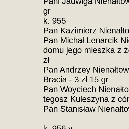
Pani Jadwiga Nienałtow
gr
k. 955
Pan Kazimierz Nienałto
Pan Michał Lenarcik Ni
domu jego mieszka z żo
zł
Pan Andrzey Nienałtows
Bracia - 3 zł 15 gr
Pan Woyciech Nienałto
tegosz Kuleszyna z córk
Pan Stanisław Nienałto
k. 956 v.