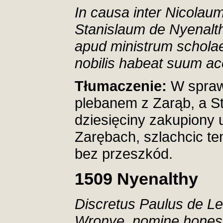
In causa inter Nicolau
Stanislaum de Nyenalt
apud ministrum schola
nobilis habeat suum ac
Tłumaczenie:
W spraw
plebanem z Zarąb, a St
dziesięciny zakupiony 
Zarębach, szlachcic t
bez przeszkód.
1509
Nyenalthy
Discretus Paulus de Le
Wronye, nomine honest