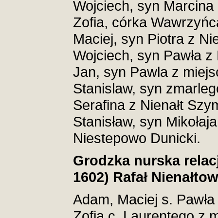
Wojciech, syn Marcina 
Zofia, córka Wawrzyńc
Maciej, syn Piotra z Ni
Wojciech, syn Pawła z 
Jan, syn Pawla z miejsc
Stanislaw, syn zmarle
Serafina z Nienałt Szy
Stanisław, syn Mikołaj
Niestepowo Dunicki.
Grodzka nurska relacj
1602) Rafał Nienałtow
Adam, Maciej s. Pawła 
Zofia c. Laurentego 