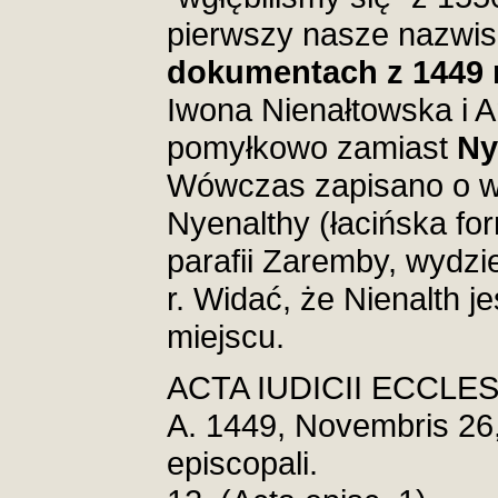
pierwszy nasze nazwisk
dokumentach z 1449 r
Iwona Nienałtowska i 
pomyłkowo zamiast
Ny
Wówczas zapisano o wł
Nyenalthy (łacińska fo
parafii Zaremby, wydzie
r. Widać, że Nienalth 
miejscu.
ACTA IUDICII ECCLE
A. 1449, Novembris 26, 
episcopali.