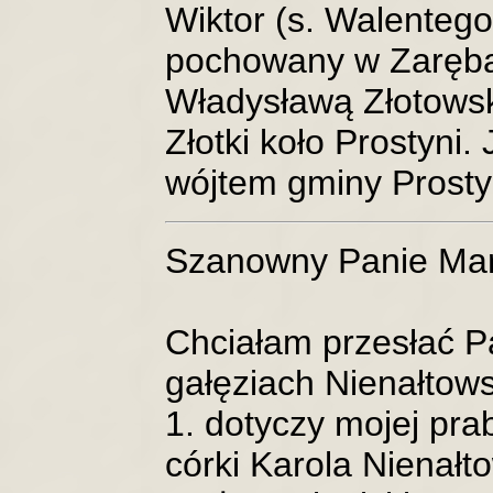
Wiktor (s. Walentego
pochowany w Zarębac
Władysławą Złotowską
Złotki koło Prostyni.
wójtem gminy Prosty
Szanowny Panie Mar
Chciałam przesłać P
gałęziach Nienałtows
1. dotyczy mojej pra
córki Karola Nienałt