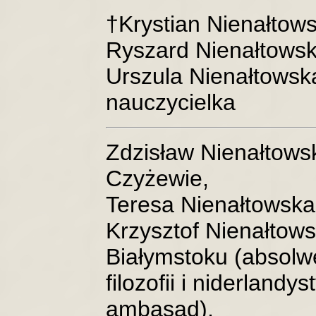
†Krystian Nienałtows
Ryszard Nienałtowsk
Urszula Nienałtowsk
nauczycielka
Zdzisław Nienałtowsk
Czyżewie,
Teresa Nienałtowska
Krzysztof Nienałtows
Białymstoku (absolwe
filozofii i niderland
ambasad),