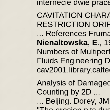
internecie dwie prace
CAVITATION CHAR
RESTRICTION ORIFIC
... References Frum
Nienaltowska, E
., 
Numbers of Multiper
Fluids Engineering Di
cav2001.library.cal
Analysis of Damaged S
Counting by 2D ...
... Beijing. Dorey, J