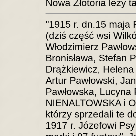
Nowa Złotoria leży t
"1915 r. dn.15 maja
(dziś część wsi Wilk
Włodzimierz Pawłows
Bronisława, Stefan 
Drążkiewicz, Helena
Artur Pawłowski, Jan
Pawłowska, Lucyna
NIENALTOWSKA i O
którzy sprzedali te 
1917 r. Józefowi Ps