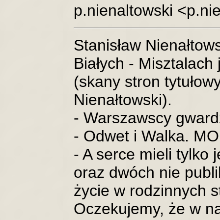
p.nienaltowski <p.n
Stanisław Nienałtowsk
Białych - Misztalach
(skany stron tytułowy
Nienałtowski).
- Warszawscy gwardz
- Odwet i Walka. MO
- A serce mieli tylko
oraz dwóch nie publ
życie w rodzinnych s
Oczekujemy, że w na