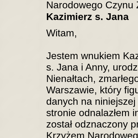
Narodowego Czynu Z
Kazimierz s. Jana
Witam,
Jestem wnukiem Kaz
s. Jana i Anny, uro
Nienałtach, zmarłeg
Warszawie, który fig
danych na niniejszej
stronie odnalazłem i
został odznaczony p
Krzyżem Narodoweg