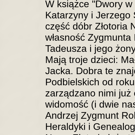
W książce "Dwory w
Katarzyny i Jerzego
część dóbr Złotoria 
własność Zygmunta 
Tadeusza i jego żon
Mają troje dzieci: M
Jacka. Dobra te znaj
Podbielskich od rok
zarządzano nimi już 
widomość (i dwie na
Andrzej Zygmunt Rola
Heraldyki i Genealog