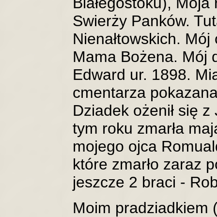
Białegostoku), Moja 
Swierży Panków. Tuta
Nienałtowskich. Mój 
Mama Bożena. Mój dz
Edward ur. 1898. Mia
cmentarza pokazana j
Dziadek ożenił się z
tym roku zmarła mając
mojego ojca Romualda
które zmarło zaraz 
jeszcze 2 braci - Rob
Moim pradziadkiem (