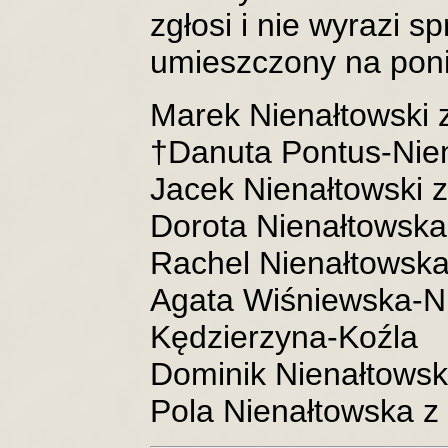
zgłosi i nie wyrazi s
umieszczony na poniż
Marek Nienałtowski 
†Danuta Pontus-Nien
Jacek Nienałtowski z
Dorota Nienałtowsk
Rachel Nienałtowsk
Agata Wiśniewska-N
Kędzierzyna-Koźla
Dominik Nienałtowsk
Pola Nienałtowska z