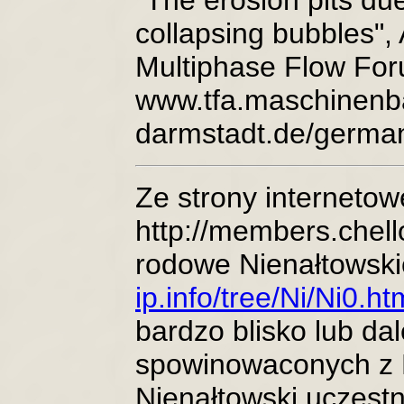
"The erosion pits due
collapsing bubbles"
Multiphase Flow Foru
www.tfa.maschinenb
darmstadt.de/german
Ze strony internetow
http://members.chello
rodowe Nienałtowsk
ip.info/tree/Ni/Ni0.ht
bardzo blisko lub da
spowinowaconych z F
Nienałtowski uczestn