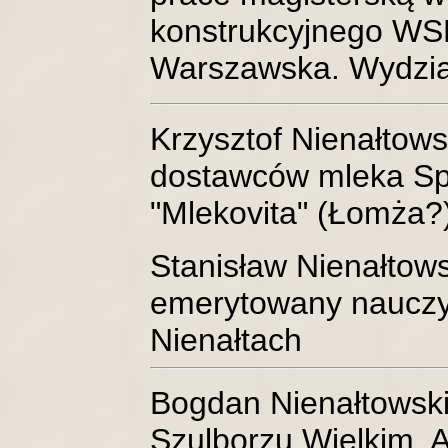
konstrukcyjnego WSK
Warszawska. Wydział 
Krzysztof Nienałtows
dostawców mleka Spó
"Mlekovita" (Łomża?)
Stanisław Nienałtows
emerytowany nauczyci
Nienałtach
Bogdan Nienałtowski
Szulborzu Wielkim. A