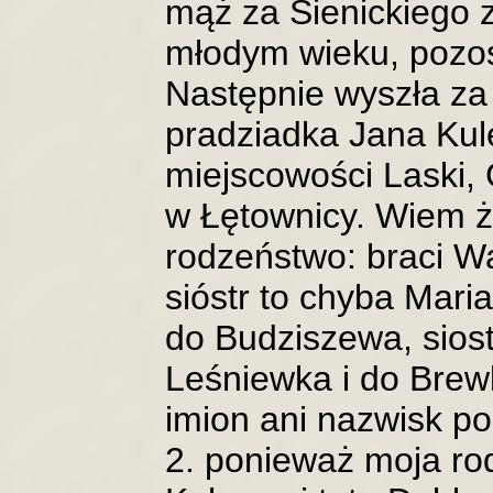
mąż za Sienickiego 
młodym wieku, pozos
Następnie wyszła z
pradziadka Jana Ku
miejscowości Laski,
w Łętownicy. Wiem ż
rodzeństwo: braci Wa
sióstr to chyba Mari
do Budziszewa, siost
Leśniewka i do Brewk
imion ani nazwisk p
2. ponieważ moja r