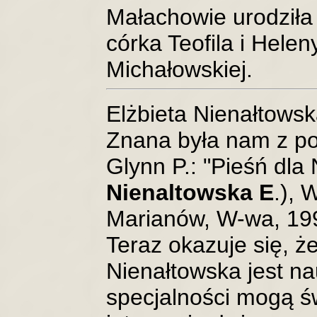
Małachowie urodziła
córka Teofila i Helen
Michałowskiej.
Elżbieta Nienałtowsk
Znana była nam z po
Glynn P.: "Pieśń dla 
Nienaltowska E
.),
Marianów, W-wa, 199
Teraz okazuje się, że
Nienałtowska jest n
specjalności mogą ś