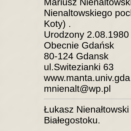
Mariusz Nienaltowsk
Nienaltowskiego po
Koty) .
Urodzony 2.08.1980 
Obecnie Gdańsk
80-124 Gdansk
ul.Switezianki 63
www.manta.univ.gda.
mnienalt@wp.pl
Łukasz Nienałtowski 
Białegostoku.