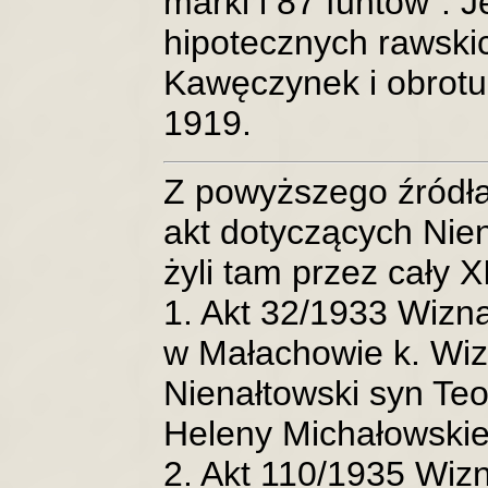
marki i 87 funtow". J
hipotecznych rawski
Kawęczynek i obrotu
1919.
Z powyższego źródła
akt dotyczących Nien
żyli tam przez cały X
1. Akt 32/1933 Wizna
w Małachowie k. Wizn
Nienałtowski syn Teof
Heleny Michałowskie
2. Akt 110/1935 Wizn