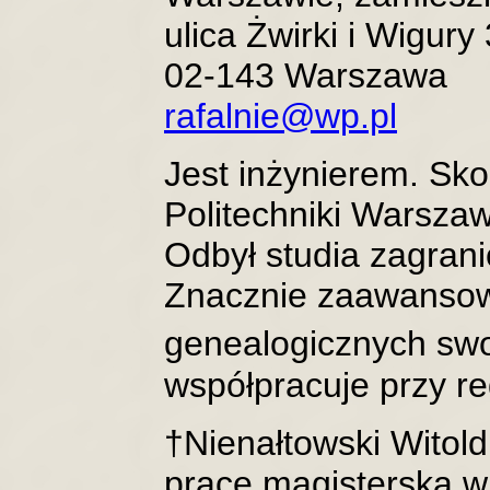
ulica Żwirki i Wigury 
02-143 Warszawa
rafalnie@wp.pl
Jest inżynierem. Sk
Politechniki Warszaw
Odbył studia zagran
Znacznie zaawanso
genealogicznych swoj
współpracuje przy re
†Nienałtowski Witold 
prace magisterską w 