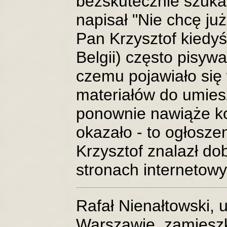
bezskutecznie szuka 
napisał "Nie chcę j
Pan Krzysztof kiedy
Belgii) często pisywa
czemu pojawiało się
materiałów do umies
ponownie nawiąże ko
okazało - to ogłoszen
Krzysztof znalazł dob
stronach internetowy
Rafał Nienałtowski, 
Warszawie, zamiesz