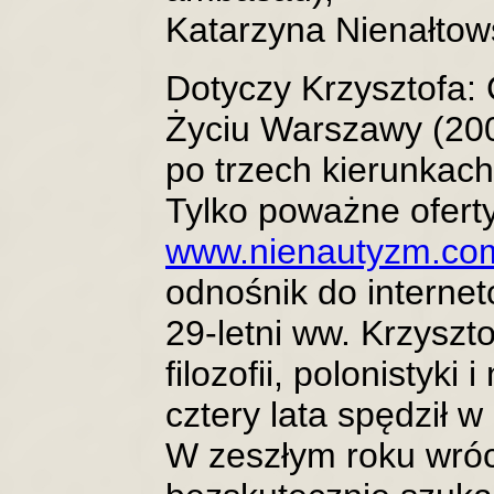
Katarzyna Nienałto
Dotyczy Krzysztofa:
Życiu Warszawy (200
po trzech kierunkach
Tylko poważne oferty
www.nienautyzm.c
odnośnik do interneto
29-letni ww. Krzyszt
filozofii, polonistyki 
cztery lata spędził w
W zeszłym roku wróci