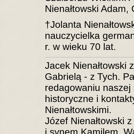
Nienałtowski Adam,
†Jolanta Nienałtowsk
nauczycielka german
r. w wieku 70 lat.
Jacek Nienałtowski z
Gabrielą - z Tych. P
redagowaniu naszej 
historyczne i kontak
Nienałtowskimi.
Józef Nienałtowski z
i synem Kamilem. W