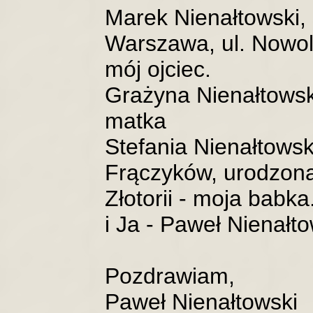
Marek Nienałtowski, 
Warszawa, ul. Nowolip
mój ojciec.
Grażyna Nienałtowsk
matka
Stefania Nienałtowska
Frączyków, urodzona
Złotorii - moja babka
i Ja - Paweł Nienałt
Pozdrawiam,
Paweł Nienałtowski