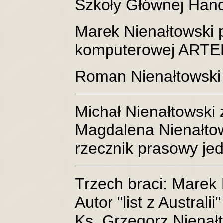
Szkoły Głównej Han
Marek Nienałtowski p
komputerowej ARTE
Roman Nienałtowski 
Michał Nienałtowski
Magdalena Nienałto
rzecznik prasowy jed
Trzech braci: Marek N
Autor "list z Australii"
Ks. Grzegorz Nienałt