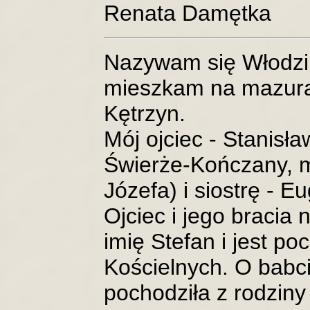
Renata Damętka
Nazywam się Włodzim
mieszkam na mazura
Kętrzyn.
Mój ojciec - Stanisł
Świerże-Kończany, m
Józefa) i siostrę - E
Ojciec i jego bracia 
imię Stefan i jest 
Kościelnych. O babci
pochodziła z rodziny