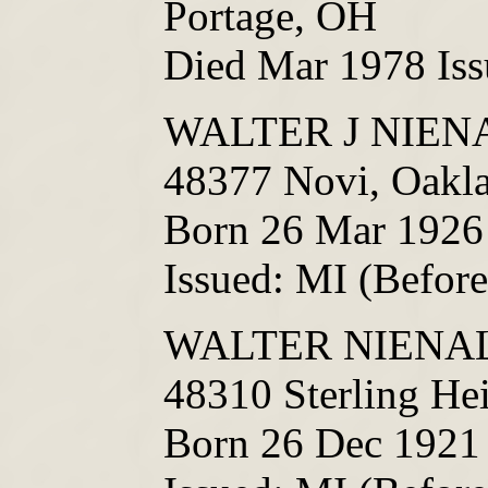
Portage, OH
Died Mar 1978 Iss
WALTER J NIENA
48377 Novi, Oakl
Born 26 Mar 1926
Issued: MI (Befor
WALTER NIENALT
48310 Sterling He
Born 26 Dec 1921 