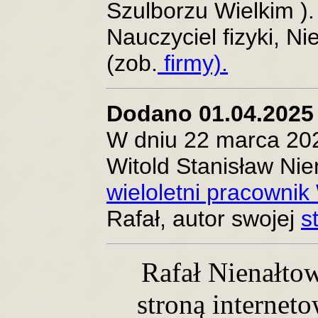
Szulborzu Wielkim ). 
Nauczyciel fizyki, N
(zob.
firmy).
Dodano 01.04.2025 
W dniu 22 marca 202
Witold Stanisław Nien
wieloletni pracown
Rafał, autor swojej
s
Rafał Nienałto
stroną internet