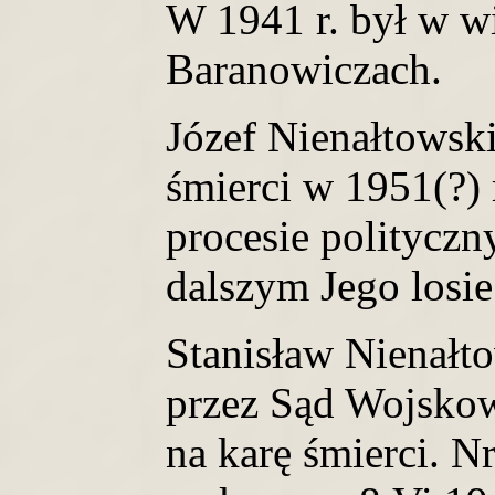
W 1941 r. był w w
Baranowiczach.
Józef Nienałtowski
śmierci w 1951(?)
procesie polityczn
dalszym Jego losie
Stanisław Nienałto
przez Sąd Wojsko
na karę śmierci. N