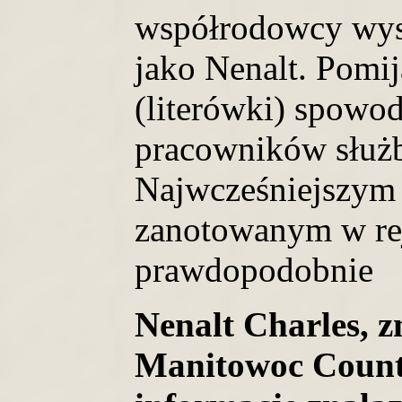
współrodowcy wyst
jako Nenalt. Pomi
(literówki) spowo
pracowników służb
Najwcześniejszym
zanotowanym w rej
prawdopodobnie
Nenalt Charles, 
Manitowoc County