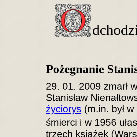
dchodz
Pożegnanie Stani
29. 01. 2009 zmarł 
Stanisław Nienałtows
życiorys
(m.in. był w
śmierci i w 1956 uła
trzech książęk (War