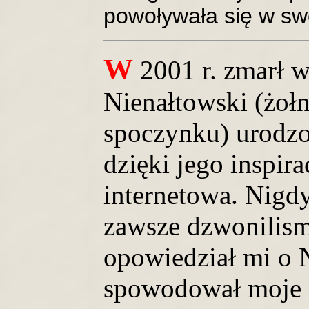
powoływała się w sw
W
2001 r. zmarł 
Nienałtowski (żoł
spoczynku) urodzo
dzięki jego inspira
internetowa. Nigd
zawsze dzwonilism
opowiedział mi o N
spowodował moje z