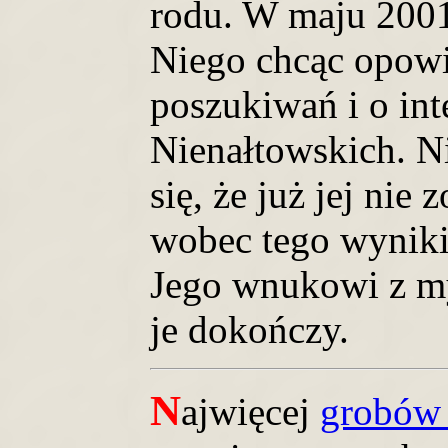
rodu. W maju 2001
Niego chcąc opowi
poszukiwań i o int
Nienałtowskich. N
się, że już jej nie
wobec tego wynik
Jego wnukowi z my
je dokończy.
N
ajwięcej
grobów 