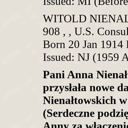
Issued: MI (Befor
WITOLD NIENALT
908 , , U.S. Con
Born 20 Jan 1914 
Issued: NJ (1959 
Pani Anna Nienał
przysłała nowe d
Nienałtowskich 
(Serdeczne podzi
Anny za włączeni