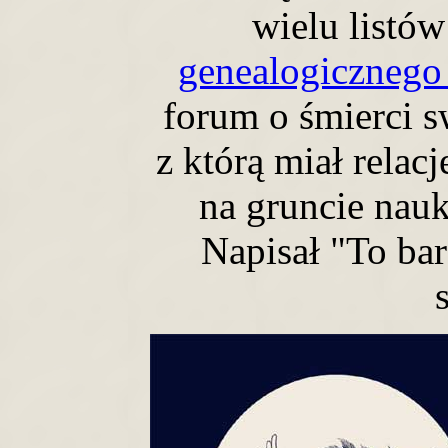
wielu listów
genealogiczneg
forum o śmierci sw
z którą miał relacj
na gruncie na
Napisał "To ba