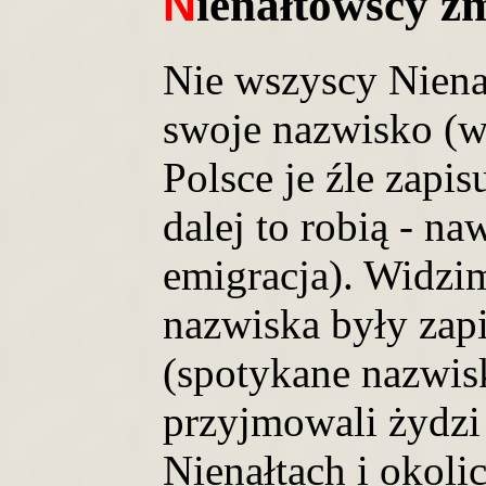
N
ienałtowscy z
Nie wszyscy Niena
swoje nazwisko (w
Polsce je źle zapisu
dalej to robią - n
emigracja). Widzim
nazwiska były zapi
(spotykane nazwis
przyjmowali żydzi
Nienałtach i okoli