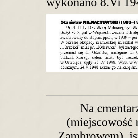
wykonano 8.Vi 194
Na cmentar
(miejscowość
Zambrowem), ist