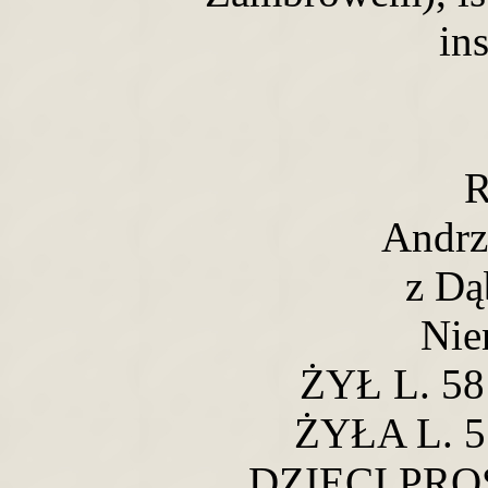
in
R
Andrze
z Dą
Nie
ŻYŁ L. 58
ŻYŁA L. 57
DZIECI PR