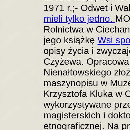
1971 r.;- Odwet i Wa
mieli tylko jedno.
MO
Rolnictwa w Ciechan
jego książkę
Wsi sp
opisy życia i zwyczaj
Czyżewa. Opracowan
Nienałtowskiego zło
maszynopisu w Muze
Krzysztofa Kluka w 
wykorzystywane prze
magisterskich i dokt
etnograficznej. Na p