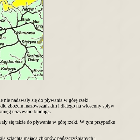
 nie nadawały się do pływania w górę rzeki.
ndlu zbożem mazowszańskim i dlatego na wiosenny spływ
komięg nazywano bindugą.
wały się także do pływania w górę rzeki. W tym przypadku
iła szlachta mająca chłopów pańszczyźnianych i