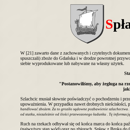
S
pł
W [21] zawarto dane z zachowanych i czytelnych dokumentó
spuszczali) zboże do Gdańska i w drodze powrotnej przywozi
siebie wyprodukowane lub nabywane na własny użytek.
Sta
"Postanowiliśmy, aby żegluga na rze
jak
Szlachcic musiał słownie poświadczyć o pochodzeniu i prze
upoważnienia. W przypadku nawet drobnych nieścisłości, pł
handlować zbożem. Za to groziło sądowne pozbawienie szlachectwa. D
od statku, niezależnie od ilości przewozonego ładunku . Tę informac
Ruch na rzekach odbywał się od końca marca do końca paź
(najwyższy stan wód) oraz po zbiorach. Spław z Broka do G