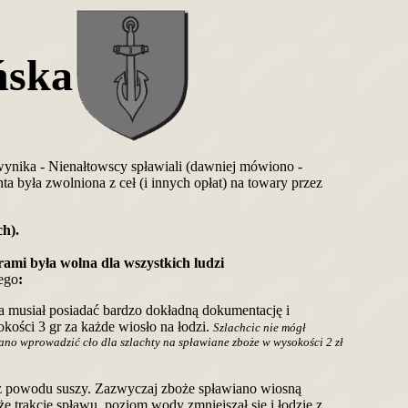
ńska
wynika - Nienałtowscy spławiali (dawniej mówiono -
ta była zwolniona z ceł (i innych opłat) na towary przez
ch).
rami była wolna dla wszystkich ludzi
ego
:
ca musiał posiadać bardzo dokładną dokumentację i
kości 3 gr za każde wiosło na łodzi.
Szlachcic nie mógł
ano wprowadzić cło dla szlachty na spławiane zboże w wysokości 2 zł
 z powodu suszy. Zazwyczaj zboże spławiano wiosną
e trakcie spławu, poziom wody zmniejszał się i łodzie z