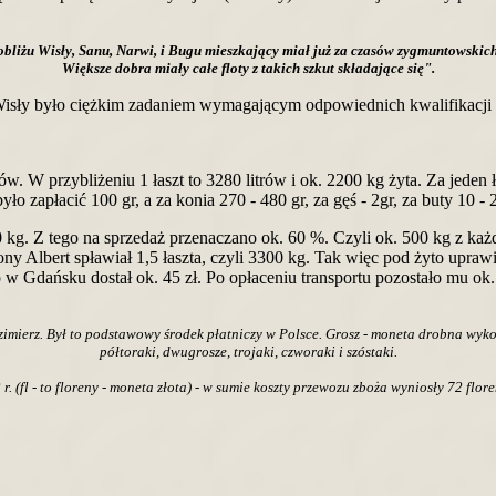
bliżu Wisły, Sanu, Narwi, i Bugu mieszkający miał już za czasów zygmuntowskich 
Większe dobra miały całe floty z takich szkut składające się".
 Wisły było ciężkim zadaniem wymagającym odpowiednich kwalifikacji 
ców. W przybliżeniu 1 łaszt to 3280 litrów i ok. 2200 kg żyta. Za jed
ło zapłacić 100 gr, a za konia 270 - 480 gr, za gęś - 2gr, za buty 10 - 2
g. Z tego na sprzedaż przenaczano ok. 60 %. Czyli ok. 500 kg z każd
ony Albert spławiał 1,5 łaszta, czyli 3300 kg. Tak więc pod żyto upraw
 w Gdańsku dostał ok. 45 zł. Po opłaceniu transportu pozostało mu ok.
azimierz. Był to podstawowy środek płatniczy w Polsce. Grosz - moneta drobna wyko
półtoraki, dwugrosze, trojaki, czworaki i szóstaki.
 (fl - to floreny - moneta złota) - w sumie koszty przewozu zboża wyniosły 72 flor