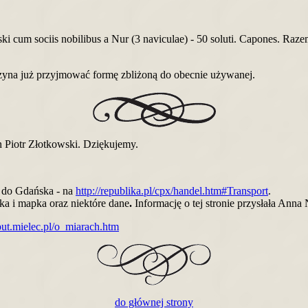
i cum sociis nobilibus a Nur (3 naviculae) - 50 soluti. Capones. Razem
zyna już przyjmować formę zbliżoną do obecnie używanej.
an Piotr Złotkowski. Dziękujemy.
o do Gdańska - na
http://republika.pl/cpx/handel.htm#Transport
.
ka i mapka oraz niektóre dane
.
Informację o tej stronie przysłała Anna
.put.mielec.pl/o_miarach.htm
do głównej strony