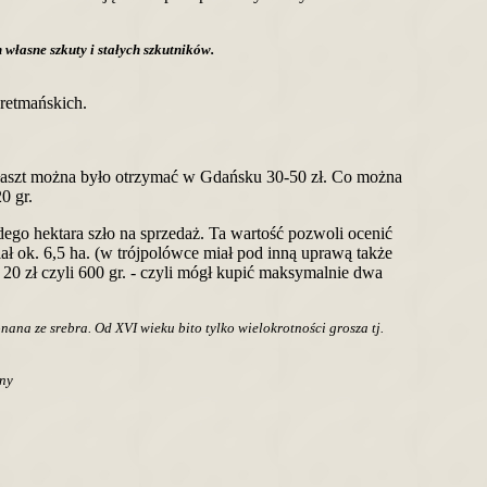
własne szkuty i stałych szkutników.
retmańskich.
en łaszt można było otrzymać w Gdańsku 30-50 zł. Co można
0 gr.
ego hektara szło na sprzedaż. Ta wartość pozwoli ocenić
iał ok. 6,5 ha. (w trójpolówce miał pod inną uprawą także
 20 zł czyli 600 gr. - czyli mógł kupić maksymalnie dwa
nana ze srebra. Od XVI wieku bito tylko wielokrotności grosza tj.
eny