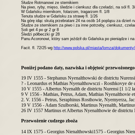
Słudze Rotmanowi ze sternikiem
Na piwo, ryby, mięso, śledzie i cienkusz dla czeladzi, na sól fl. 3
W Gdańsku miernikom, folarzom, tragarzom fl. 1/8
Tenuta słudze w Gdańsku za strawę fl. 1/26
Na górę idąc skutą przebratani 24 na osób 14 popląsu za dzień na
Słudze ze sternikiem za piwo i za inne potrzeby, cienkusz, czeladz
Soli get 4 po gr 2 gr 8
Śledzi półbeczki gr 28
Panu Acoronowi, który sam jeździł do Gdańska po pieniądze i na
Facit. fl. 72/25
wg
http://www.polska.pl/miasta/lomza/dokumenty/
Poniżej podano daty, nazwiska i objętość przewożonego
19 IV 1555 - Stephanus Nyenalthowski de districtu Nurensi 
? - Leonardus et Mathias Nyenalthowsczi - Rosthkovye de di
10 V 1555 - Albertus Nyenalth de districtu Nurensi [1 1/2 ła
9 V 1556 - Mathias, Petrus, Adam, Mathias Nyenalthovie et 
2. V. 1556 - Petrus, Seraphinus Rosthowie, Nyemyerza, Jaco
19 V 1556 - Adam Szulborski, Martinus Nyenalth, Martinus S
26 IV 1557 Martinus et Albertus Nyenalthowie de districtu 
Przewożenie cudzego zboża
14 IX 1575 - Georgius Nienalthowski1575 - Georgius Nienalt