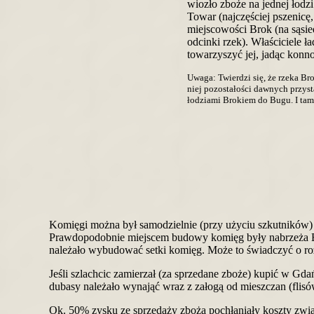
wiozło zboże na jednej łodz
Towar (najczęściej pszenicę
miejscowości Brok (na sąsie
odcinki rzek). Właściciele 
towarzyszyć jej, jadąc konn
Uwaga: Twierdzi się, że rzeka Br
niej pozostałości dawnych przyst
łodziami Brokiem do Bugu. I tam
Komięgi można był samodzielnie (przy użyciu szkutników) 
Prawdopodobnie miejscem budowy komięg były nabrzeża 
należało wybudować setki komięg. Może to świadczyć o ro
Jeśli szlachcic zamierzał (za sprzedane zboże) kupić w Gd
dubasy należało wynająć wraz z załogą od mieszczan (flis
Ok. 50% zysku ze sprzedaży zboża pochłaniały koszty zwią