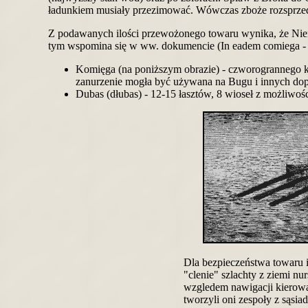
ładunkiem musiały przezimować. Wówczas zboże rozsprzeda
Z podawanych ilości przewożonego towaru wynika, że Niena
tym wspomina się w ww. dokumencie (In eadem comiega -
Komięga (na poniższym obrazie) - czworogrannego kszt
zanurzenie mogła być używana na Bugu i innych dop
Dubas (dłubas) - 12-15 łasztów, 8 wioseł z możliwośc
Dla bezpieczeństwa towaru i
"clenie" szlachty z ziemi nu
wzgledem nawigacji kierowa
tworzyli oni zespoły z sąsia