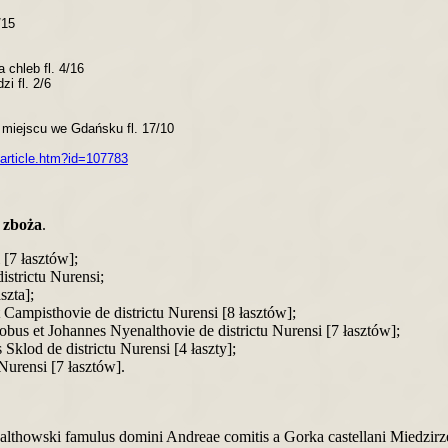
/15
 chleb fl. 4/16
i fl. 2/6
 miejscu we Gdańsku fl. 17/10
article.htm?id=107783
 zboża
.
[7 łasztów];
strictu Nurensi;
szta];
Campisthovie de districtu Nurensi [8 łasztów];
bus et Johannes Nyenalthovie de districtu Nurensi [7 łasztów];
klod de districtu Nurensi [4 łaszty];
Nurensi [7 łasztów].
howski famulus domini Andreae comitis a Gorka castellani Miedzirzecen