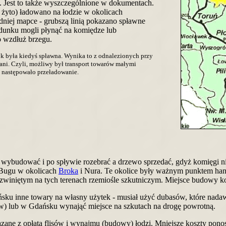
i. Jest to także wyszczególnione w dokumentach.
, żyto) ładowano na łodzie w okolicach
dniej mapce - grubszą linią pokazano spławne
ładunku mogli płynąć na komiędze lub
o wzdłuż brzegu.
ok była kiedyś spławna. Wynika to z odnalezionych przy
ani. Czyli, możliwy był transport towarów małymi
 następowało przeładowanie.
wybudować i po spływie rozebrać a drzewo sprzedać, gdyż komięgi nie
Bugu w okolicach
Broka
i Nura. Te okolice były ważnym punktem ha
zwiniętym na tych terenach rzemiośle szkutniczym. Miejsce budowy 
ańsku inne towary na własny użytek - musiał użyć dubasów, które nada
ów) lub w Gdańsku wynająć miejsce na szkutach na drogę powrotną.
zane z opłatą flisów i wynajmu (budowy) łodzi. Mniejsze koszty ponos