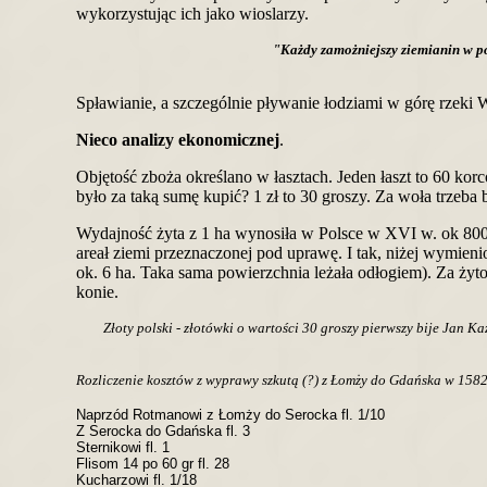
wykorzystując ich jako wioslarzy.
"Każdy zamożniejszy ziemianin w po
Spławianie, a szczególnie pływanie łodziami w górę rzeki
Nieco analizy ekonomicznej
.
Objętość zboża określano w łasztach. Jeden łaszt to 60 kor
było za taką sumę kupić? 1 zł to 30 groszy. Za woła trzeba by
Wydajność żyta z 1 ha wynosiła w Polsce w XVI w. ok 800 k
areał ziemi przeznaczonej pod uprawę. I tak, niżej wymieni
ok. 6 ha. Taka sama powierzchnia leżała odłogiem). Za żyto
konie.
Złoty polski - złotówki o wartości 30 groszy pierwszy bije Jan K
Rozliczenie kosztów z wyprawy szkutą (?) z Łomży do Gdańska w 1582 r.
Naprzód Rotmanowi z Łomży do Serocka fl. 1/10
Z Serocka do Gdańska fl. 3
Sternikowi fl. 1
Flisom 14 po 60 gr fl. 28
Kucharzowi fl. 1/18