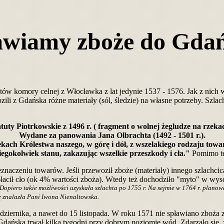
awiamy zboże do Gda
w komory celnej z Włocławka z lat jedynie 1537 - 1576. Jak z nich 
li z Gdańska różne materiały (sól, śledzie) na własne potrzeby. Szlach
tuty Piotrkowskie z 1496 r. ( fragment o wolnej żegludze na rzeka
Wydane za panowania Jana Olbrachta (1492 - 1501 r.).
kach Królestwa naszego, w górę i dół, z wszelakiego rodzaju towa
iegokolwiek stanu, zakazując wszelkie przeszkody i cła."
Pomimo t
znaczeniu towarów. Jeśli przewoził zboże (materiały) innego szlachci
acił cło (ok 4% wartości zboża). Wtedy też dochodziło "myto" w wyso
opiero takie możliwości uzyskała szlachta po 1755 r. Na sejmie w 1764 r. planow
ję znalazła Pani Iwona Nienałtowska.
dziernika, a nawet do 15 listopada. W roku 1571 nie spławiano zboża
dańska trwał kilka tygodni przy dobrym poziomie wód. Zdarzało się, ż